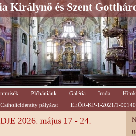
a Királynő és Szent Gotthár
entmisék
Plébániánk
Galéria
Iroda
Hitok
CatholicIdentity pályázat
EEÖR-KP-1-2021/1-00140
 2026. május 17 - 24.
N
H