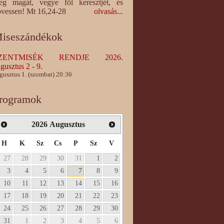
eg magát, vegye föl keresztjét, és
vessen! Mt 16,24-28
olvasás...
iseszándékok
ZENTMISÉK RENDJE 2026.
gusztus 2 - 9.
gusztus 1. (szombat) 20:36
rogramok
2026
Augusztus
H
K
Sz
Cs
P
Sz
V
27
28
29
30
31
1
2
3
4
5
6
7
8
9
10
11
12
13
14
15
16
17
18
19
20
21
22
23
24
25
26
27
28
29
30
31
1
2
3
4
5
6