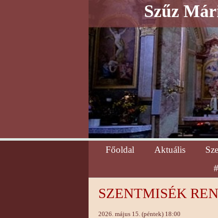
Szűz Mári
Főoldal
Aktuális
Sz
#
SZENTMISÉK RENDJE
2026. május 15. (péntek) 18:00