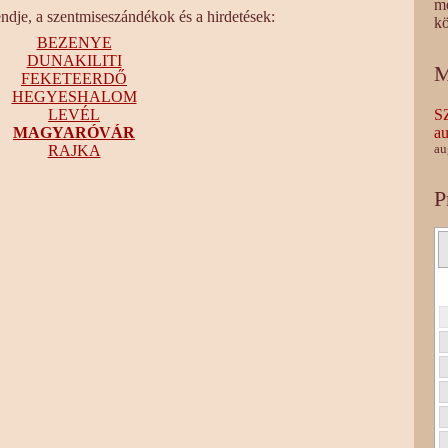
m
endje, a szentmiseszándékok és a hirdetések:
kö
BEZENYE
DUNAKILITI
M
FEKETEERDŐ
HEGYESHALOM
LEVÉL
S
MAGYARÓVÁR
au
RAJKA
au
P