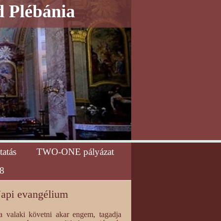
d Plébánia
tatás
TWO-ONE pályázat
8
api evangélium
a valaki követni akar engem, tagadja