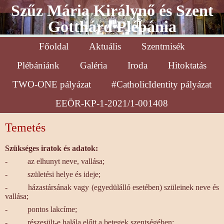
Szűz Mária Királynő és Szent
Gotthárd Plébánia
Főoldal
Aktuális
Szentmisék
Plébániánk
Galéria
Iroda
Hitoktatás
TWO-ONE pályázat
#CatholicIdentity pályázat
EEÖR-KP-1-2021/1-001408
Temetés
Szükséges iratok és adatok:
- az elhunyt neve, vallása;
- születési helye és ideje;
- házastársának vagy (egyedülálló esetében) szüleinek neve és
vallása;
- pontos lakcíme;
- részesült-e halála előtt a betegek szentségében;