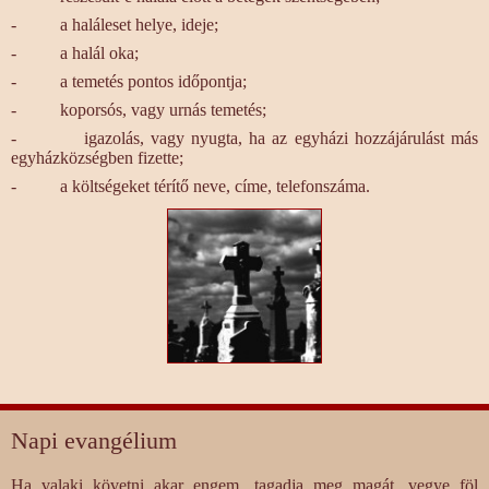
- a haláleset helye, ideje;
- a halál oka;
- a temetés pontos időpontja;
- koporsós, vagy urnás temetés;
- igazolás, vagy nyugta, ha az egyházi hozzájárulást más
egyházközségben fizette;
- a költségeket térítő neve, címe, telefonszáma.
Napi evangélium
Ha valaki követni akar engem, tagadja meg magát, vegye föl