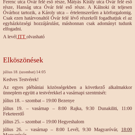
Ferenc utca Óvár felé eső része, Mátyás Király utca Óvár felé eső
része, Hanság utca Óvár felé eső része. A Kálnoki út teljesen
Óvárhoz tartozik, a Károly utca – értelemszerűen a körforgalomig.
Csak ezen határvonaltól Óvár felé lévő részekről fogadhatjuk el az
egyházközségi hozzájárulást, máshonnan csak adományt tudunk
elfogadni.
A levél
ITT
olvasható
Elköszönések
július 18. (szombat) 14:05
Kedves Testvérek!
Az egyes plébániai közösségekben a következő alkalmakkor
ünneplem együtt a testvérekkel a vasárnapi szentmisét:
július 18. – szombat – 19:00 Bezenye
július 19. – vasárnap – 8:00 Rajka, 9:30 Dunakiliti, 11:00
Feketeerdő
július 25. – szombat – 19:00 Hegyeshalom
július 26. – vasárnap – 8:00 Levél, 9:30 Magyaróvár,
18:00
Magyaróvár.