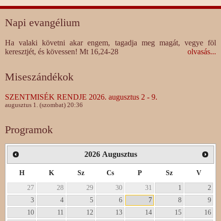
Napi evangélium
Ha valaki követni akar engem, tagadja meg magát, vegye föl
keresztjét, és kövessen! Mt 16,24-28
olvasás...
Miseszándékok
SZENTMISÉK RENDJE 2026. augusztus 2 - 9.
augusztus 1. (szombat) 20:36
Programok
2026
Augusztus
H
K
Sz
Cs
P
Sz
V
27
28
29
30
31
1
2
3
4
5
6
7
8
9
10
11
12
13
14
15
16