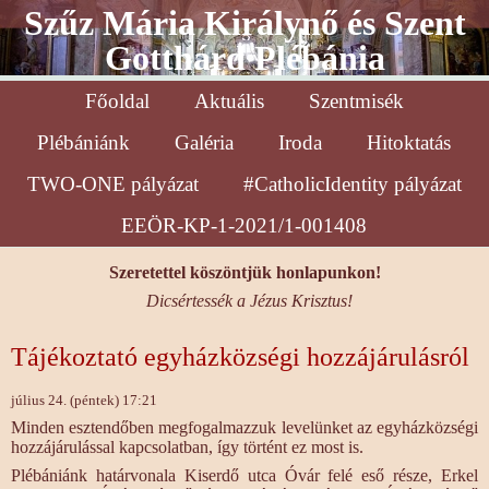
Szűz Mária Királynő és Szent
Gotthárd Plébánia
Főoldal
Aktuális
Szentmisék
Plébániánk
Galéria
Iroda
Hitoktatás
TWO-ONE pályázat
#CatholicIdentity pályázat
EEÖR-KP-1-2021/1-001408
Szeretettel köszöntjük honlapunkon!
Dicsértessék a Jézus Krisztus!
Tájékoztató egyházközségi hozzájárulásról
július 24. (péntek) 17:21
Minden esztendőben megfogalmazzuk levelünket az egyházközségi
hozzájárulással kapcsolatban, így történt ez most is.
Plébániánk határvonala Kiserdő utca Óvár felé eső része, Erkel