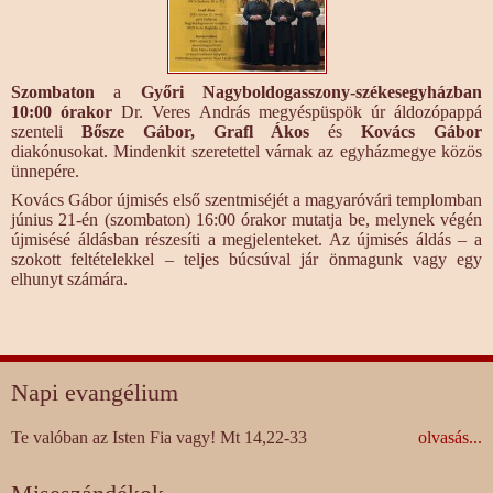
Szombaton
a
Győri Nagyboldogasszony-székesegyházban
10:00 órakor
Dr. Veres András megyéspüspök úr áldozópappá
szenteli
Bősze Gábor, Grafl Ákos
és
Kovács Gábor
diakónusokat. Mindenkit szeretettel várnak az egyházmegye közös
ünnepére.
Kovács Gábor újmisés első szentmiséjét a magyaróvári templomban
június 21-én (szombaton) 16:00 órakor mutatja be, melynek végén
újmisésé áldásban részesíti a megjelenteket. Az újmisés áldás – a
szokott feltételekkel – teljes búcsúval jár önmagunk vagy egy
elhunyt számára.
Napi evangélium
Te valóban az Isten Fia vagy! Mt 14,22-33
olvasás...