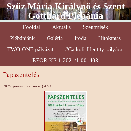
Szűz Mária Királynő és Szent
Gotthárd Plébánia
Főoldal
Aktuális
Szentmisék
Plébániánk
Galéria
Iroda
Hitoktatás
TWO-ONE pályázat
#CatholicIdentity pályázat
EEÖR-KP-1-2021/1-001408
Papszentelés
2025. június 7. (szombat) 9:53