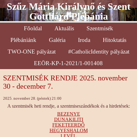
Szűz Mária Királynő és Szent
Gotthárd Plébánia
Főoldal
Aktuális
Szentmisék
Plébániánk
Galéria
Iroda
Hitoktatás
TWO-ONE pályázat
#CatholicIdentity pályázat
EEÖR-KP-1-2021/1-001408
SZENTMISÉK RENDJE 2025. november
30 - december 7.
2025. november 28. (péntek) 21:00
A szentmisék heti rendje, a szentmiseszándékok és a hirdetések:
BEZENYE
DUNAKILITI
FEKETEERDŐ
HEGYESHALOM
LEVÉL