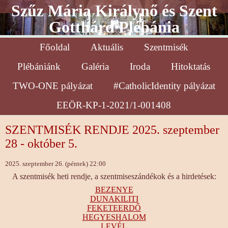
Szűz Mária Királynő és Szent
Gotthárd Plébánia
Főoldal
Aktuális
Szentmisék
Plébániánk
Galéria
Iroda
Hitoktatás
TWO-ONE pályázat
#CatholicIdentity pályázat
EEÖR-KP-1-2021/1-001408
SZENTMISÉK RENDJE 2025. szeptember
28 - október 5.
2025. szeptember 26. (péntek) 22:00
A szentmisék heti rendje, a szentmiseszándékok és a hirdetések:
BEZENYE
DUNAKILITI
FEKETEERDŐ
HEGYESHALOM
LEVÉL