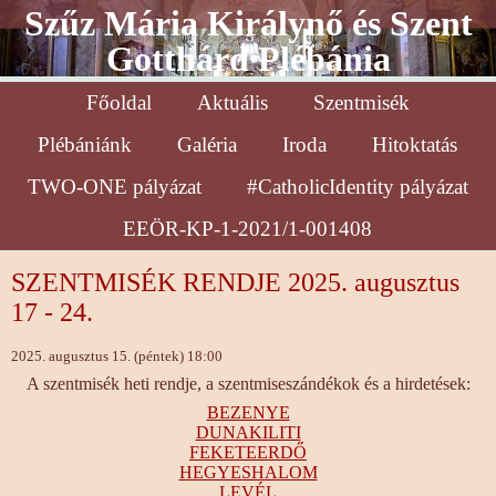
Szűz Mária Királynő és Szent
Gotthárd Plébánia
Főoldal
Aktuális
Szentmisék
Plébániánk
Galéria
Iroda
Hitoktatás
TWO-ONE pályázat
#CatholicIdentity pályázat
EEÖR-KP-1-2021/1-001408
SZENTMISÉK RENDJE 2025. augusztus
17 - 24.
2025. augusztus 15. (péntek) 18:00
A szentmisék heti rendje, a szentmiseszándékok és a hirdetések:
BEZENYE
DUNAKILITI
FEKETEERDŐ
HEGYESHALOM
LEVÉL