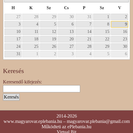
H
K
Sz
Cs
P
Sz
V
27
28
29
30
31
1
2
3
4
5
6
7
8
9
10
11
12
13
14
15
16
17
18
19
20
21
22
23
24
25
26
27
28
29
30
31
1
2
3
4
5
6
Keresés
Keresendő kifejezés:
2014-2026
www.magyarovar.eplebania.hu
–
magyarovar.plebania@gmail.com
Működteti az
ePlebania.hu
Virtual Bit