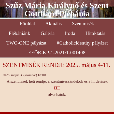
Szűz Mária Királynő és Szent
Gotthárd Plébánia
Főoldal
Aktuális
Szentmisék
Plébániánk
Galéria
Iroda
Hitoktatás
TWO-ONE pályázat
#CatholicIdentity pályázat
EEÖR-KP-1-2021/1-001408
SZENTMISÉK RENDJE 2025. május 4-11.
2025. május 3. (szombat) 18:00
A szentmisék heti rendje, a szentmiseszándékok és a hirdetések
ITT
olvashatók.