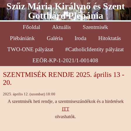
Szűz Mária Királynő és Szent
Gotthárd Plébánia
Főoldal
Aktuális
Szentmisék
Plébániánk
Galéria
Iroda
Hitoktatás
TWO-ONE pályázat
#CatholicIdentity pályázat
EEÖR-KP-1-2021/1-001408
SZENTMISÉK RENDJE 2025. április 13 -
20.
2025. április 12. (szombat) 18:00
A szentmisék heti rendje, a szentmiseszándékok és a hirdetések
ITT
olvashatók.