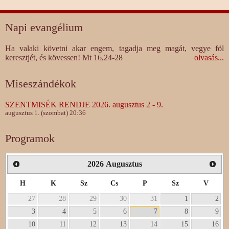
Napi evangélium
Ha valaki követni akar engem, tagadja meg magát, vegye föl
keresztjét, és kövessen! Mt 16,24-28
olvasás...
Miseszándékok
SZENTMISÉK RENDJE 2026. augusztus 2 - 9.
augusztus 1. (szombat) 20:36
Programok
2026
Augusztus
H
K
Sz
Cs
P
Sz
V
27
28
29
30
31
1
2
3
4
5
6
7
8
9
10
11
12
13
14
15
16