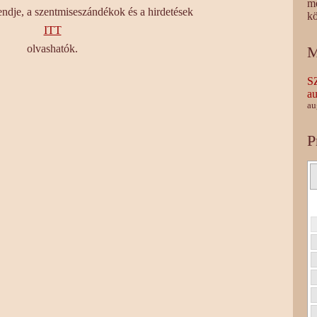
m
endje, a szentmiseszándékok és a hirdetések
kö
ITT
olvashatók.
M
S
au
au
P