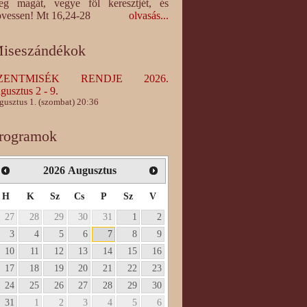
eg magát, vegye föl keresztjét, és
vessen! Mt 16,24-28
olvasás...
iseszándékok
ZENTMISÉK RENDJE 2026.
gusztus 2 - 9.
gusztus 1. (szombat) 20:36
rogramok
2026
Augusztus
H
K
Sz
Cs
P
Sz
V
27
28
29
30
31
1
2
3
4
5
6
7
8
9
10
11
12
13
14
15
16
17
18
19
20
21
22
23
24
25
26
27
28
29
30
31
1
2
3
4
5
6