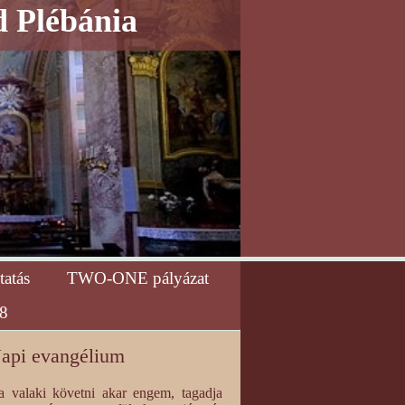
d Plébánia
tatás
TWO-ONE pályázat
8
api evangélium
a valaki követni akar engem, tagadja