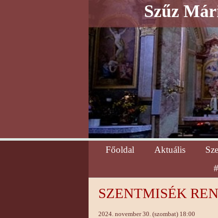
Szűz Mári
Főoldal
Aktuális
Sz
#
SZENTMISÉK RENDJE
2024. november 30. (szombat) 18:00