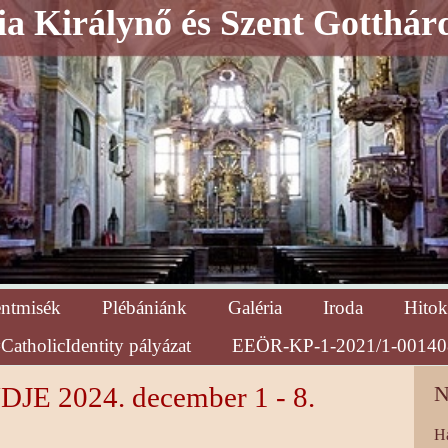
a Királynő és Szent Gotthár
entmisék
Plébániánk
Galéria
Iroda
Hitok
CatholicIdentity pályázat
EEÖR-KP-1-2021/1-00140
 2024. december 1 - 8.
N
H