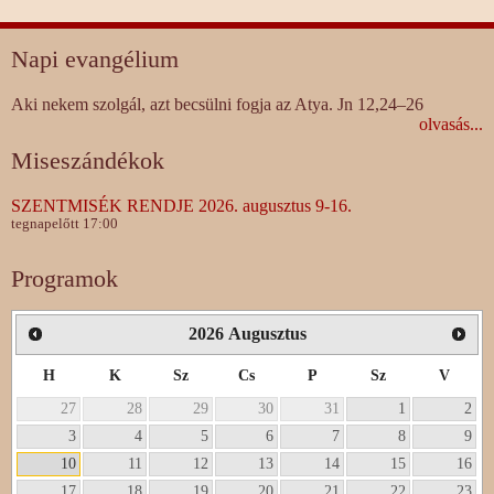
Napi evangélium
Aki nekem szolgál, azt becsülni fogja az Atya. Jn 12,24–26
olvasás...
Miseszándékok
SZENTMISÉK RENDJE 2026. augusztus 9-16.
tegnapelőtt 17:00
Programok
2026
Augusztus
H
K
Sz
Cs
P
Sz
V
27
28
29
30
31
1
2
3
4
5
6
7
8
9
10
11
12
13
14
15
16
17
18
19
20
21
22
23