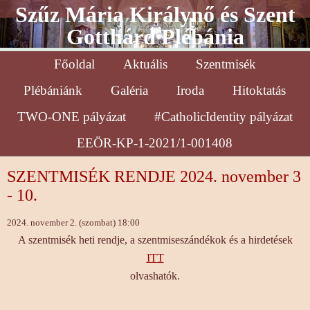
Szűz Mária Királynő és Szent
Gotthárd Plébánia
Főoldal
Aktuális
Szentmisék
Plébániánk
Galéria
Iroda
Hitoktatás
TWO-ONE pályázat
#CatholicIdentity pályázat
EEÖR-KP-1-2021/1-001408
SZENTMISÉK RENDJE 2024. november 3
- 10.
2024. november 2. (szombat) 18:00
A szentmisék heti rendje, a szentmiseszándékok és a hirdetések
ITT
olvashatók.