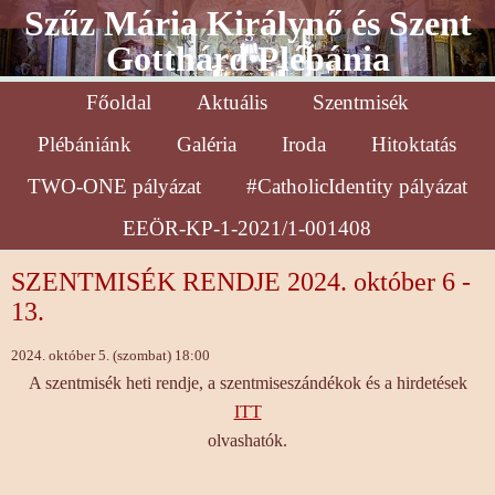
Szűz Mária Királynő és Szent
Gotthárd Plébánia
Főoldal
Aktuális
Szentmisék
Plébániánk
Galéria
Iroda
Hitoktatás
TWO-ONE pályázat
#CatholicIdentity pályázat
EEÖR-KP-1-2021/1-001408
SZENTMISÉK RENDJE 2024. október 6 -
13.
2024. október 5. (szombat) 18:00
A szentmisék heti rendje, a szentmiseszándékok és a hirdetések
ITT
olvashatók.