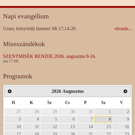
Napi evangélium
Uram, könyörülj fiamon! Mt 17,14-20
olvasás...
Miseszándékok
SZENTMISÉK RENDJE 2026. augusztus 9-16.
ma 17:00
Programok
2026
Augusztus
H
K
Sz
Cs
P
Sz
V
27
28
29
30
31
1
2
3
4
5
6
7
8
9
10
11
12
13
14
15
16
17
18
19
20
21
22
23