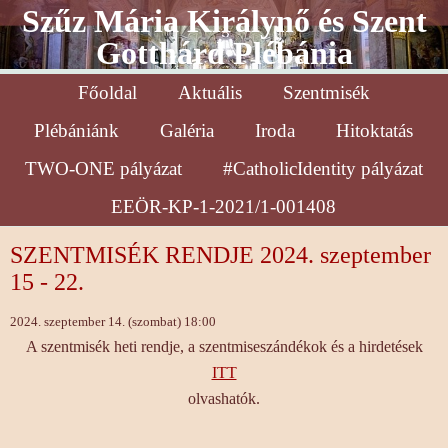
Szűz Mária Királynő és Szent
Gotthárd Plébánia
Főoldal
Aktuális
Szentmisék
Plébániánk
Galéria
Iroda
Hitoktatás
TWO-ONE pályázat
#CatholicIdentity pályázat
EEÖR-KP-1-2021/1-001408
SZENTMISÉK RENDJE 2024. szeptember
15 - 22.
2024. szeptember 14. (szombat) 18:00
A szentmisék heti rendje, a szentmiseszándékok és a hirdetések
ITT
olvashatók.