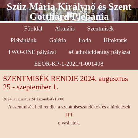
Szűz Mária Királynő és Szent
Gotthárd Plébánia
Főoldal
Aktuális
Szentmisék
Plébániánk
Galéria
Iroda
Hitoktatás
TWO-ONE pályázat
#CatholicIdentity pályázat
EEÖR-KP-1-2021/1-001408
SZENTMISÉK RENDJE 2024. augusztus
25 - szeptember 1.
2024. augusztus 24. (szombat) 18:00
A szentmisék heti rendje, a szentmiseszándékok és a hirdetések
ITT
olvashatók.