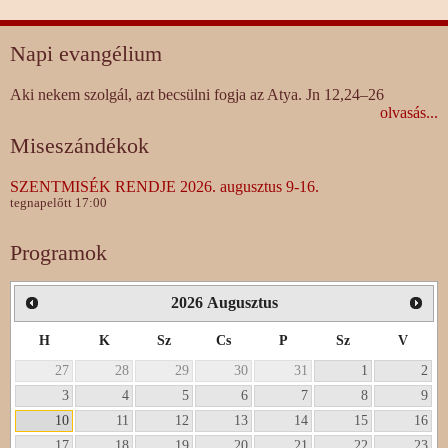
Napi evangélium
Aki nekem szolgál, azt becsülni fogja az Atya. Jn 12,24–26
olvasás...
Miseszándékok
SZENTMISÉK RENDJE 2026. augusztus 9-16.
tegnapelőtt 17:00
Programok
2026
Augusztus
H
K
Sz
Cs
P
Sz
V
27
28
29
30
31
1
2
3
4
5
6
7
8
9
10
11
12
13
14
15
16
17
18
19
20
21
22
23