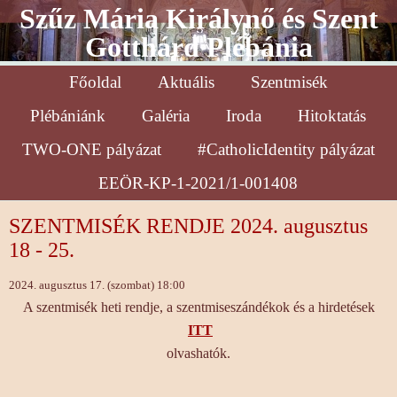
Szűz Mária Királynő és Szent
Gotthárd Plébánia
Főoldal
Aktuális
Szentmisék
Plébániánk
Galéria
Iroda
Hitoktatás
TWO-ONE pályázat
#CatholicIdentity pályázat
EEÖR-KP-1-2021/1-001408
SZENTMISÉK RENDJE 2024. augusztus
18 - 25.
2024. augusztus 17. (szombat) 18:00
A szentmisék heti rendje, a szentmiseszándékok és a hirdetések
ITT
olvashatók.