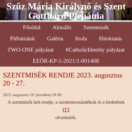
Szűz Mária Királynő és Szent
Gotthárd Plébánia
Főoldal
Aktuális
Szentmisék
Plébániánk
Galéria
Iroda
Hitoktatás
TWO-ONE pályázat
#CatholicIdentity pályázat
EEÖR-KP-1-2021/1-001408
SZENTMISÉK RENDJE 2023. augusztus
20 - 27.
2023. augusztus 19. (szombat) 18:00
A szentmisék heti rendje, a szentmiseszándékok és a hirdetések
ITT
olvashatók.