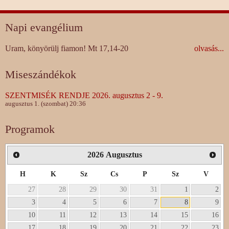
Napi evangélium
Uram, könyörülj fiamon! Mt 17,14-20
olvasás...
Miseszándékok
SZENTMISÉK RENDJE 2026. augusztus 2 - 9.
augusztus 1. (szombat) 20:36
Programok
2026
Augusztus
H
K
Sz
Cs
P
Sz
V
27
28
29
30
31
1
2
3
4
5
6
7
8
9
10
11
12
13
14
15
16
17
18
19
20
21
22
23