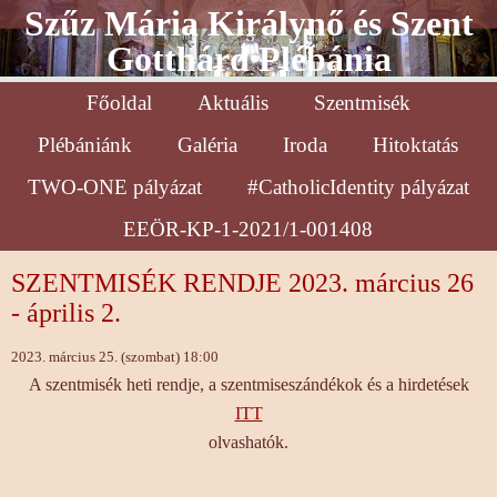
Szűz Mária Királynő és Szent
Gotthárd Plébánia
Főoldal
Aktuális
Szentmisék
Plébániánk
Galéria
Iroda
Hitoktatás
TWO-ONE pályázat
#CatholicIdentity pályázat
EEÖR-KP-1-2021/1-001408
SZENTMISÉK RENDJE 2023. március 26
- április 2.
2023. március 25. (szombat) 18:00
A szentmisék heti rendje, a szentmiseszándékok és a hirdetések
ITT
olvashatók.