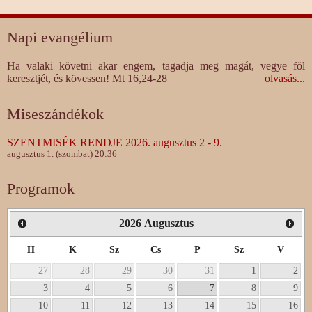
Napi evangélium
Ha valaki követni akar engem, tagadja meg magát, vegye föl
keresztjét, és kövessen! Mt 16,24-28
olvasás...
Miseszándékok
SZENTMISÉK RENDJE 2026. augusztus 2 - 9.
augusztus 1. (szombat) 20:36
Programok
2026
Augusztus
H
K
Sz
Cs
P
Sz
V
27
28
29
30
31
1
2
3
4
5
6
7
8
9
10
11
12
13
14
15
16