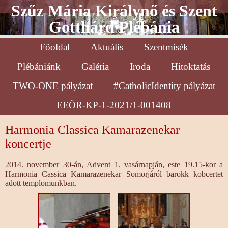
Szűz Mária Királynő és Szent
Gotthárd Plébánia
Főoldal
Aktuális
Szentmisék
Plébániánk
Galéria
Iroda
Hitoktatás
TWO-ONE pályázat
#CatholicIdentity pályázat
EEÖR-KP-1-2021/1-001408
Harmonia Classica Kamarazenekar
koncertje
2014. november 30-án, Advent 1. vasárnapján, este 19.15-kor a
Harmonia Cassica Kamarazenekar Somorjáról barokk kobcertet
adott templomunkban.