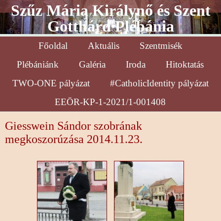
Szűz Mária Királynő és Szent
Gotthárd Plébánia
Főoldal
Aktuális
Szentmisék
Plébániánk
Galéria
Iroda
Hitoktatás
TWO-ONE pályázat
#CatholicIdentity pályázat
EEÖR-KP-1-2021/1-001408
Giesswein Sándor szobrának
megkoszorúzása 2014.11.23.