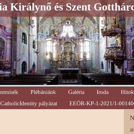
a Királynő és Szent Gotthár
entmisék
Plébániánk
Galéria
Iroda
Hitok
CatholicIdentity pályázat
EEÖR-KP-1-2021/1-00140
N
Jé