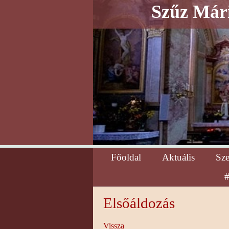
Szűz Mári
Főoldal
Aktuális
Sz
#
Elsőáldozás
Vissza