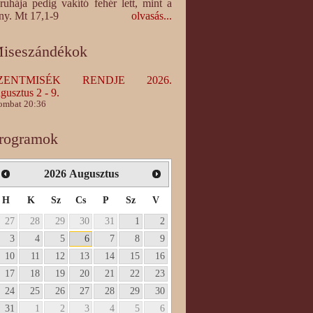
ruhája pedig vakító fehér lett, mint a
ny. Mt 17,1-9
olvasás...
iseszándékok
ZENTMISÉK RENDJE 2026.
gusztus 2 - 9.
ombat 20:36
rogramok
2026
Augusztus
H
K
Sz
Cs
P
Sz
V
27
28
29
30
31
1
2
3
4
5
6
7
8
9
10
11
12
13
14
15
16
17
18
19
20
21
22
23
24
25
26
27
28
29
30
31
1
2
3
4
5
6