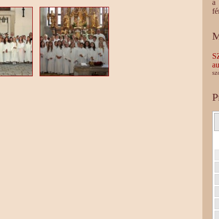
a 
fé
M
S
au
sz
P