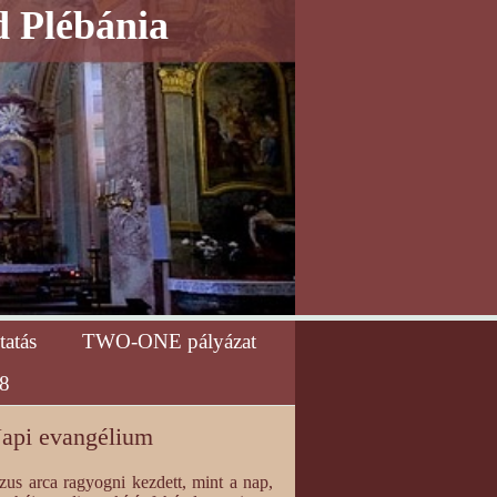
d Plébánia
tatás
TWO-ONE pályázat
8
api evangélium
zus arca ragyogni kezdett, mint a nap,