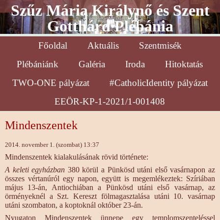
Szűz Mária Királynő és Szent
Gotthárd Plébánia
Főoldal
Aktuális
Szentmisék
Plébániánk
Galéria
Iroda
Hitoktatás
TWO-ONE pályázat
#CatholicIdentity pályázat
EEÖR-KP-1-2021/1-001408
Mindenszentek
2014. november 1. (szombat) 13:37
Mindenszentek kialakulásának rövid története:
A keleti egyházban
380 körül a Pünkösd utáni első vasárnapon az
összes vértanúról egy napon, együtt is megemlékeztek: Szíriában
május 13-án, Antiochiában a Pünkösd utáni első vasárnap, az
örményeknél a Szt. Kereszt fölmagasztalása utáni 10. vasárnap
utáni szombaton, a koptoknál október 23-án.
Nyugaton Mindenszentek ünnepe egy templomszenteléssel