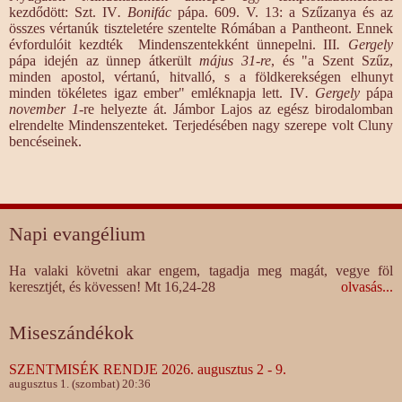
kezdődött: Szt. IV
. Bonifác
pápa. 609. V. 13: a Szűzanya és az
összes vértanúk tiszteletére szentelte Rómában a Pantheont. Ennek
évfordulóit kezdték Mindenszentekként ünnepelni. III
. Gergely
pápa idején az ünnep átkerült
május 31-re
, és "a Szent Szűz,
minden apostol, vértanú, hitvalló, s a földkerekségen elhunyt
minden tökéletes igaz ember" emléknapja lett. IV
. Gergely
pápa
november 1
-re helyezte át. Jámbor Lajos az egész birodalomban
elrendelte Mindenszenteket. Terjedésében nagy szerepe volt Cluny
bencéseinek.
Napi evangélium
Ha valaki követni akar engem, tagadja meg magát, vegye föl
keresztjét, és kövessen! Mt 16,24-28
olvasás...
Miseszándékok
SZENTMISÉK RENDJE 2026. augusztus 2 - 9.
augusztus 1. (szombat) 20:36