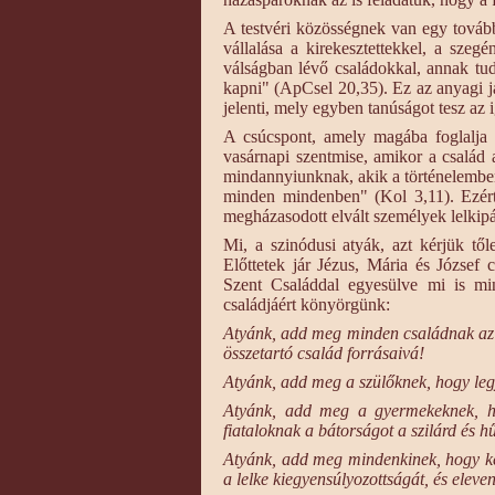
A testvéri közösségnek van egy tovább
vállalása a kirekesztettekkel, a szeg
válságban lévő családokkal, annak tu
kapni" (ApCsel 20,35). Ez az anyagi ja
jelenti, mely egyben tanúságot tesz az i
A csúcspont, amely magába foglalja a
vasárnapi szentmise, amikor a család
mindannyiunknak, akik a történelemben
minden mindenben" (Kol 3,11). Ezért
megházasodott elvált személyek lelkipá
Mi, a szinódusi atyák, azt kérjük től
Előttetek jár Jézus, Mária és József 
Szent Családdal egyesülve mi is mi
családjáért könyörgünk:
Atyánk, add meg minden családnak az er
összetartó család forrásaivá!
Atyánk, add meg a szülőknek, hogy leg
Atyánk, add meg a gyermekeknek, h
fiataloknak a bátorságot a szilárd és h
Atyánk, add meg mindenkinek, hogy ke
a lelke kiegyensúlyozottságát, és elevene