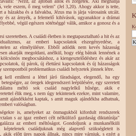
avaira: "Nézd, az ajtóban állok és zörgetek. Aki meghallja
, vele eszem, ő meg velem" (Jel 3,20). Ahogy akkor is tette,
ért a házakba és a falvakba, Jézus ma is járja városaink utcáit.
K
ny és az árnyék, a felemelő kihívások, ugyanakkor a drámai
lyebbé, végül egészen sötétséggé válik, amikor a gonosz és a
Ke
si szeretetben. A családi életben is megtapasztalható a hit és az
idualizmus, az emberi kapcsolatok elszegényedése, a
éptelen az elmélyülésre. Ebből adódik nem kevés házasság
tesen akarják megoldani, anélkül, hogy elég bátrak lennének a
 kölcsönös megbocsátáshoz, a kiengesztelődéshez és akár az
csolatok, új párok, új élettársi kapcsolatok és új házasságok
ény szempontból problematikus családi helyzetek jönnek létre.
 kell említeni a léttel járó fáradságot, elegendő, ha egy
betegségre, az öregek idegrendszeri leépülésére, egy szeretett
odálatra méltó sok család nagylelkű hűsége, akik e
eretettel élik meg, s nem úgy tekintenek ezekre, mint valamire,
 amit ajándékként kaptak, s amit maguk ajándékba adhatnak,
 emberi valóságban.
égekre is, amelyeket az önmagukból kifordult rendszerek
ctalan s az igaz emberi célt nélkülöző gazdaság diktatúrája"
galázza az emberi méltóságot. Gondoljunk a munkanélküli
 képtelenek családjuknak még alapvető szükségleteit is
, akik előtt üres napok állnak, nincs mire várniuk, s ezért a