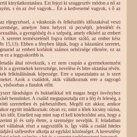
rül kinyilatkoztatásra. Ezt fejezi ki szuggesztív módon a nő az
yém, s én az övé vagyok... Én a kedvesemé vagyok, s ő az
az eljegyzéssel, a várakozás és felkészülés időszakával veszi
zentsége, amelyre Isten helyezi rá pecsétjét, jelenlétét és
exualitás, a gyengédség és a szépség, amely elkíséri az embert
s. A szeretet természeténél fogva örökre szóló, az ember kész
d. Jn 15,13). Ebben a fényben látjuk, hogy a házastársi szeretet,
egmarad az emberi korlátok számos nehézsége ellenére, ez az
 ez a leggyakoribb is.
életadás által növekszik, s ez nem csupán a gyermeknemzést
sát is a gyermekek keresztsége, nevelése és hitre oktatása révén.
kek felkínálásának képessége. Erre a tapasztalatra az is szert
rmeket. Azok a családok, akik vállalkoznak erre a ragyogó
 elsősorban a fiatalok előtt.
szer fáradságos és buktatókkal teli magas hegyi ösvényhez
kísér bennünket. A család megtapasztalja ezt a férj és feleség, a
ötti szeretetben és párbeszédben. Megéli ezt akkor, amikor
mikor együtt imádkoznak: olyan ez, mint a lélek kicsiny oázisa,
is időt. Emellett nap mint nap el kell köteleződni arra, hogy a
erinti jó és szép életre, a szentségre neveljük. E feladatban
sel vállalnak részt a nagyszülők is. Így válik a család hiteles
ádjává szélesedve alkotja az egyházi közösséget. A keresztény
iatal párok számára a hit és a szeretet tanítómesterei legyenek.