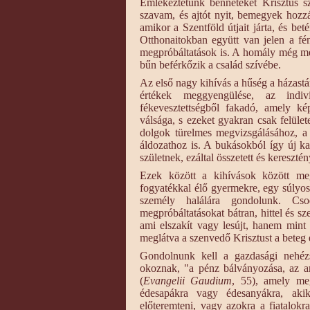
Emlékeztetünk benneteket Krisztus sz
szavam, és ajtót nyit, bemegyek hozzá
amikor a Szentföld útjait járta, és bet
Otthonaitokban együtt van jelen a fé
megpróbáltatások is. A homály még mé
bűn beférkőzik a család szívébe.
Az első nagy kihívás a hűség a házastár
értékek meggyengülése, az indiv
fékevesztettségből fakadó, amely k
válsága, s ezeket gyakran csak felüle
dolgok türelmes megvizsgálásához, a
áldozathoz is. A bukásokból így új kap
születnek, ezáltal összetett és kereszt
Ezek között a kihívások között meg
fogyatékkal élő gyermekre, egy súlyos 
személy halálára gondolunk. Cs
megpróbáltatásokat bátran, hittel és sz
ami elszakít vagy lesújt, hanem mint
meglátva a szenvedő Krisztust a beteg
Gondolnunk kell a gazdasági nehézs
okoznak, "a pénz bálványozása, az ar
(
Evangelii Gaudium
, 55), amely me
édesapákra vagy édesanyákra, akik
előteremteni, vagy azokra a fiatalokra