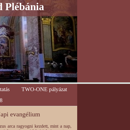
d Plébánia
tatás
TWO-ONE pályázat
8
api evangélium
zus arca ragyogni kezdett, mint a nap,