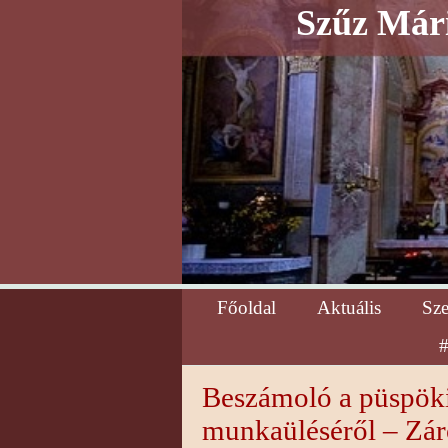
Szűz Mári
Főoldal
Aktuális
Sz
#
Beszámoló a püspöki
munkaüléséről – Zár