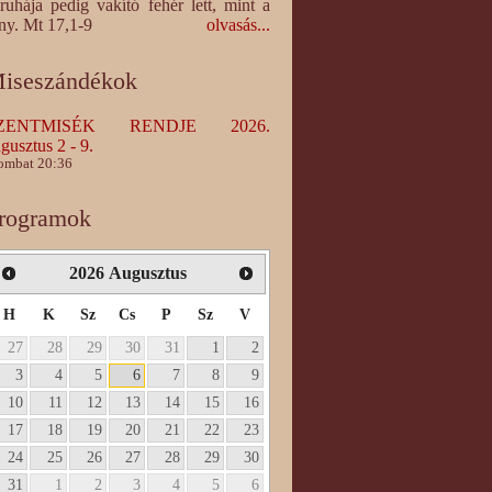
ruhája pedig vakító fehér lett, mint a
ny. Mt 17,1-9
olvasás...
iseszándékok
ZENTMISÉK RENDJE 2026.
gusztus 2 - 9.
ombat 20:36
rogramok
2026
Augusztus
H
K
Sz
Cs
P
Sz
V
27
28
29
30
31
1
2
3
4
5
6
7
8
9
10
11
12
13
14
15
16
17
18
19
20
21
22
23
24
25
26
27
28
29
30
31
1
2
3
4
5
6