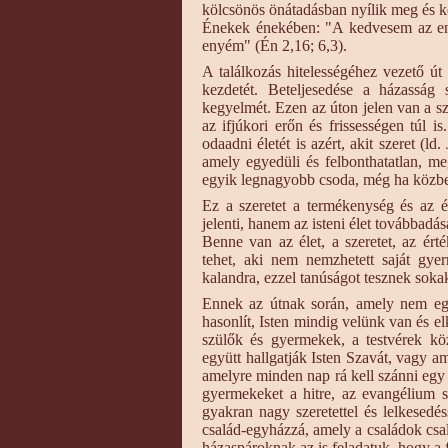
kölcsönös önátadásban nyílik meg és ke
Énekek énekében: "A kedvesem az en
enyém" (Én 2,16; 6,3).
A találkozás hitelességéhez vezető út 
kezdetét. Beteljesedése a házasság s
kegyelmét. Ezen az úton jelen van a sz
az ifjúkori erőn és frissességen túl i
odaadni életét is azért, akit szeret (l
amely egyedüli és felbonthatatlan, m
egyik legnagyobb csoda, még ha közben
Ez a szeretet a termékenység és az 
jelenti, hanem az isteni élet továbbadá
Benne van az élet, a szeretet, az érté
tehet, aki nem nemzhetett saját gye
kalandra, ezzel tanúságot tesznek sokak,
Ennek az útnak során, amely nem egy
hasonlít, Isten mindig velünk van és el
szülők és gyermekek, a testvérek köz
együtt hallgatják Isten Szavát, vagy a
amelyre minden nap rá kell szánni egy k
gyermekeket a hitre, az evangélium sz
gyakran nagy szeretettel és lelkesedés
család-egyházzá, amely a családok csal
házaspároknak az is feladatuk, hogy a f