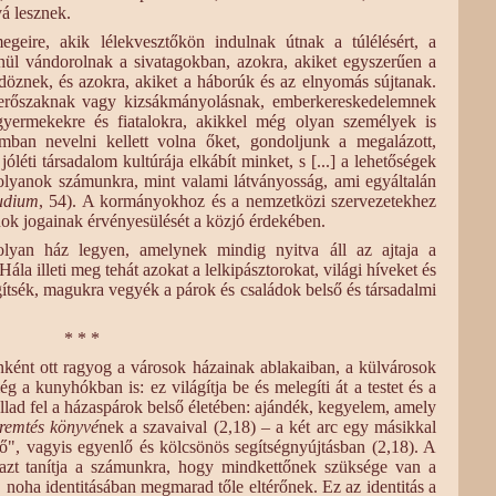
á lesznek.
geire, akik lélekvesztőkön indulnak útnak a túlélésért, a
nül vándorolnak a sivatagokban, azokra, akiket egyszerűen a
üldöznek, és azokra, akiket a háborúk és az elnyomás sújtanak.
 erőszaknak vagy kizsákmányolásnak, emberkereskedelemnek
gyermekekre és fiatalokra, akikkel még olyan személyek is
omban nevelni kellett volna őket, gondoljunk a megalázott,
óléti társadalom kultúrája elkábít minket, s [...] a lehetőségek
 olyanok számunkra, mint valami látványosság, ami egyáltalán
udium
, 54). A kormányokhoz és a nemzetközi szervezetekhez
dok jogainak érvényesülését a közjó érdekében.
olyan ház legyen, amelynek mindig nyitva áll az ajtaja a
ála illeti meg tehát azokat a lelkipásztorokat, világi híveket és
ítsék, magukra vegyék a párok és családok belső és társadalmi
* * *
nként ott ragyog a városok házainak ablakaiban, a külvárosok
g a kunyhókban is: ez világítja be és melegíti át a testet és a
ullad fel a házaspárok belső életében: ajándék, kegyelem, amely
remtés könyvé
nek a szavaival (2,18) – a két arc egy másikkal
ő", vagyis egyenlő és kölcsönös segítségnyújtásban (2,18). A
e azt tanítja a számunkra, hogy mindkettőnek szüksége van a
noha identitásában megmarad tőle eltérőnek. Ez az identitás a