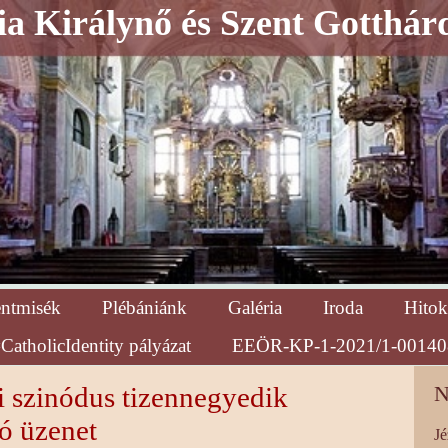
a Királynő és Szent Gotthár
entmisék
Plébániánk
Galéria
Iroda
Hitok
CatholicIdentity pályázat
EEÖR-KP-1-2021/1-00140
 szinódus tizennegyedik
N
ó üzenet
Jé