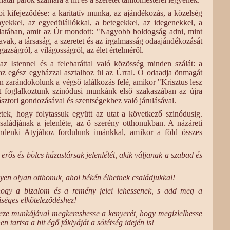
i kifejeződése: a karitatív munka, az ajándékozás, a közelség
ényekkel, az egyedülállókkal, a betegekkel, az idegenekkel, a
datában, amit az Úr mondott: "Nagyobb boldogság adni, mint
vak, a társaság, a szeretet és az irgalmasság odaajándékozását
gazságról, a világosságról, az élet értelméről.
z Istennel és a felebaráttal való közösség minden szálát: a
 az egész egyházzal asztalhoz ül az Úrral. Ő odaadja önmagát
 zarándokolunk a végső találkozás felé, amikor "Krisztus lesz
 foglalkoztunk szinódusi munkánk első szakaszában az újra
sztori gondozásával és szentségekhez való járulásával.
etek, hogy folytassuk együtt az utat a következő szinódusig.
családjának a jelenléte, az ő szerény otthonukban. A názáreti
ndenki Atyjához fordulunk imánkkal, amikor a föld összes
ős és bölcs házastársak jelenlétét, akik váljanak a szabad és
yen olyan otthonuk, ahol békén élhetnek családjukkal!
ogy a bizalom és a remény jelei lehessenek, s add meg a
űséges elköteleződéshez!
ze munkájával megkereshesse a kenyerét, hogy megízlelhesse
n tartsa a hit égő fáklyáját a sötétség idején is!