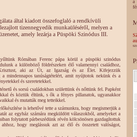
a 
fé
álata által kiadott összefoglaló a rendkívüli
M
 lezajlott tizennegyedik munkaüléséről, melyen a
zenetet, amely lezárja a Püspöki Szinódus III.
S
au
sz
gyűltünk Rómában Ferenc pápa körül a püspöki szinódus
P
ordulunk a különböző földrészeken élő valamennyi családhoz,
risztust, aki az Út, az Igazság és az Élet. Kifejezzük
t a mindennapos tanúságtételért, amit nyújtotok nekünk és a
nyetekkel és szeretetekkel.
ténetű és sorsú családokban születtünk és nőttünk fel. Papként
okkal és köztük éltünk, s ők a fényes pillanatok, ugyanakkor
aikkal és mutatták meg tetteikkel.
lőkészítése is lehetővé tette a számunkra, hogy megismerjük a
talatát az egyház számára megküldött válaszokból, amelyeket a
aiban folytatott párbeszédünk révén kölcsönösen gazdagítottuk
 ahhoz, hogy meglássuk azt az élő és összetett valóságot,