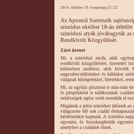
2014. október 19. (vasárnap) 21:22
Az Apostoli Szentszék sajtószolg
szinódus október 18-án délelőtt
szinódusi atyák jóváhagyták az ü
Rendkívüli Közgyűlését.
Záró üzenet
Mi, a szinódusi atyák, akik egybe
rendkívüli közgyűlésére, üzenettel f
különösen azokhoz, akik követik K
nagyrabecsülésünket és hálánkat azér
világnak hűségetekkel, hitetekkel, remé
Mi, az egyház pásztorai is más-más tör
és püspökként is találkoztunk család
nehézségek egész sorát mondták el szav
Magának a jelen szinódusi ülésnek az e
világszerte élő sok család élettapasz
kérdéseinkre kaptunk. A szinódus napj
egymást, és hozzásegítettük egymást
amelyben a családok élnek.