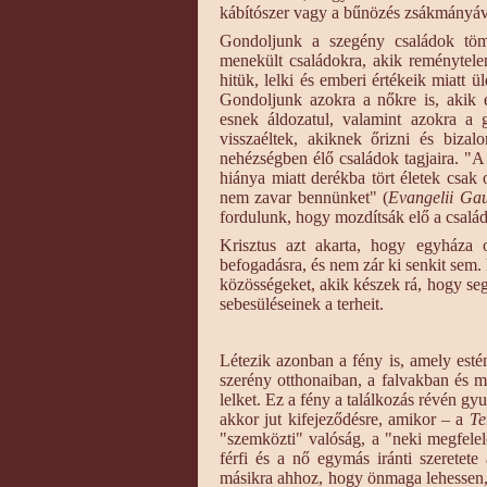
kábítószer vagy a bűnözés zsákmányáv
Gondoljunk a szegény családok töme
menekült családokra, akik reménytele
hitük, lelki és emberi értékeik miatt 
Gondoljunk azokra a nőkre is, akik
esnek áldozatul, valamint azokra a 
visszaéltek, akiknek őrizni és bizal
nehézségben élő családok tagjaira. "A j
hiánya miatt derékba tört életek csak
nem zavar bennünket" (
Evangelii Ga
fordulunk, hogy mozdítsák elő a csalá
Krisztus azt akarta, hogy egyháza 
befogadásra, és nem zár ki senkit sem. H
közösségeket, akik készek rá, hogy seg
sebesüléseinek a terheit.
Létezik azonban a fény is, amely esté
szerény otthonaiban, a falvakban és mé
lelket. Ez a fény a találkozás révén gy
akkor jut kifejeződésre, amikor – a
Te
"szemközti" valóság, a "neki megfelel
férfi és a nő egymás iránti szeretet
másikra ahhoz, hogy önmaga lehessen, 