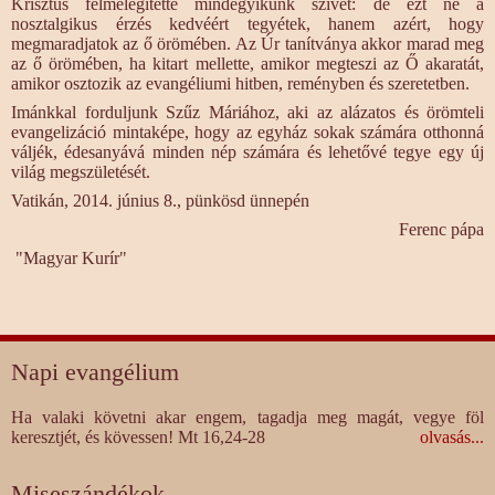
Krisztus felmelegítette mindegyikünk szívét: de ezt ne a
nosztalgikus érzés kedvéért tegyétek, hanem azért, hogy
megmaradjatok az ő örömében. Az Úr tanítványa akkor marad meg
az ő örömében, ha kitart mellette, amikor megteszi az Ő akaratát,
amikor osztozik az evangéliumi hitben, reményben és szeretetben.
Imánkkal forduljunk Szűz Máriához, aki az alázatos és örömteli
evangelizáció mintaképe, hogy az egyház sokak számára otthonná
váljék, édesanyává minden nép számára és lehetővé tegye egy új
világ megszületését.
Vatikán, 2014. június 8., pünkösd ünnepén
Ferenc pápa
"Magyar Kurír"
Napi evangélium
Ha valaki követni akar engem, tagadja meg magát, vegye föl
keresztjét, és kövessen! Mt 16,24-28
olvasás...
Miseszándékok