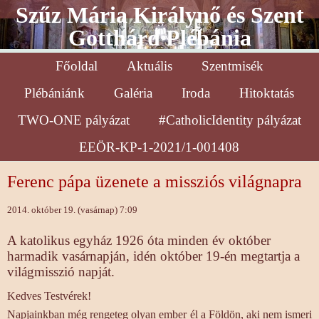
Szűz Mária Királynő és Szent
Gotthárd Plébánia
Főoldal
Aktuális
Szentmisék
Plébániánk
Galéria
Iroda
Hitoktatás
TWO-ONE pályázat
#CatholicIdentity pályázat
EEÖR-KP-1-2021/1-001408
Ferenc pápa üzenete a missziós világnapra
2014. október 19. (vasárnap) 7:09
A katolikus egyház 1926 óta minden év október
harmadik vasárnapján, idén október 19-én megtartja a
világmisszió napját.
Kedves Testvérek!
Napjainkban még rengeteg olyan ember él a Földön, aki nem ismeri