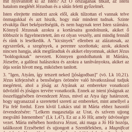
mit nyilvánított ki az Isten? Az Ő országának titkait, az isteni
hatalom meglétét Jézusban és a sátán feletti győzelmét.
Isten elrejtette mindezt azok elől, akik túlzottan el vannak telve
önmagukkal és azt hiszik, hogy már mindent tudnak. Szinte
elvakítja őket beképzeltségük, és nem hagynak teret Isten számára.
Könnyű Jézusnak azokra a kortársaira gondolnunk, akiket ő
többször is figyelmeztetett, ám ez olyan veszély, ami mindig fennáll
és ránk is leselkedik. A "kicsinyek" ellenben az alázatosak, az
egyszerűek, a szegények, a peremre szorítottak; azok, akiknek
nincsen hangja, akik megfáradtak és akiket elnyomnak, akiket Jézus
"boldogoknak" nevezett. Könnyen gondolhatunk itt Máriára,
Józsefre, a galileai halászokra és azokra a tanítványokra, akiket az
útja során hívott meg, miközben tanított.
3. "Igen, Atyám, így tetszett neked [jóságodban]" (vö. Lk 10,21).
Jézus kifejezését a bensőséges örömére való hivatkozással tudjuk
megérteni, ahol a jóság az Atyának az emberekre vonatkozó
üdvözítő és jóságos tervére vonatkozik. Ennek az isteni jóságnak az
összefüggésében örvendezett Jézus, mivel az Atya úgy határozott,
hogy ugyanazzal a szeretettel szereti az embereket, mint amellyel a
Fia felé fordul. Ezen kívül Lukács utal itt Mária ehhez hasonló
örvendezésére: "Lelkem magasztalja az Urat, és szívem ujjong
megváltó Istenemben" (Lk 1,47). Ez az a Jó Hír, amely üdvösségre
vezet. Mária méhében hordozva Jézust, aki maga a Jó Hír hozója,
találkozott Erzsébettel és ujjongott a Szentlélekben, a
Magnificat