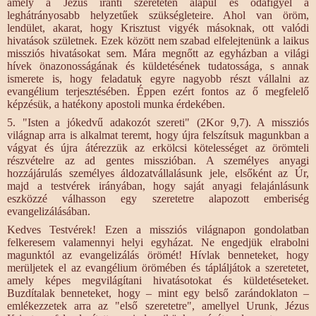
amely a Jézus iránti szereteten alapul és odafigyel a
leghátrányosabb helyzetűek szükségleteire. Ahol van öröm,
lendület, akarat, hogy Krisztust vigyék másoknak, ott valódi
hivatások születnek. Ezek között nem szabad elfelejtenünk a laikus
missziós hivatásokat sem. Mára megnőtt az egyházban a világi
hívek önazonosságának és küldetésének tudatossága, s annak
ismerete is, hogy feladatuk egyre nagyobb részt vállalni az
evangélium terjesztésében. Éppen ezért fontos az ő megfelelő
képzésük, a hatékony apostoli munka érdekében.
5. "Isten a jókedvű adakozót szereti" (2Kor 9,7). A missziós
világnap arra is alkalmat teremt, hogy újra felszítsuk magunkban a
vágyat és újra átérezzük az erkölcsi kötelességet az örömteli
részvételre az ad gentes misszióban. A személyes anyagi
hozzájárulás személyes áldozatvállalásunk jele, elsőként az Úr,
majd a testvérek irányában, hogy saját anyagi felajánlásunk
eszközzé válhasson egy szeretetre alapozott emberiség
evangelizálásában.
Kedves Testvérek! Ezen a missziós világnapon gondolatban
felkeresem valamennyi helyi egyházat. Ne engedjük elrabolni
magunktól az evangelizálás örömét! Hívlak benneteket, hogy
merüljetek el az evangélium örömében és tápláljátok a szeretetet,
amely képes megvilágítani hivatásotokat és küldetéseteket.
Buzdítalak benneteket, hogy – mint egy belső zarándoklaton –
emlékezzetek arra az "első szeretetre", amellyel Urunk, Jézus