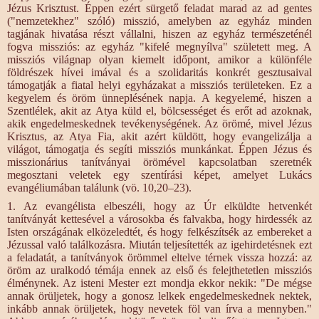
Jézus Krisztust. Éppen ezért sürgető feladat marad az ad gentes
("nemzetekhez" szóló) misszió, amelyben az egyház minden
tagjának hivatása részt vállalni, hiszen az egyház természeténél
fogva missziós: az egyház "kifelé megnyílva" született meg. A
missziós világnap olyan kiemelt időpont, amikor a különféle
földrészek hívei imával és a szolidaritás konkrét gesztusaival
támogatják a fiatal helyi egyházakat a missziós területeken. Ez a
kegyelem és öröm ünneplésének napja. A kegyelemé, hiszen a
Szentlélek, akit az Atya küld el, bölcsességet és erőt ad azoknak,
akik engedelmeskednek tevékenységének. Az örömé, mivel Jézus
Krisztus, az Atya Fia, akit azért küldött, hogy evangelizálja a
világot, támogatja és segíti missziós munkánkat. Éppen Jézus és
misszionárius tanítványai örömével kapcsolatban szeretnék
megosztani veletek egy szentírási képet, amelyet Lukács
evangéliumában találunk (vö. 10,20–23).
1. Az evangélista elbeszéli, hogy az Úr elküldte hetvenkét
tanítványát kettesével a városokba és falvakba, hogy hirdessék az
Isten országának elközeledtét, és hogy felkészítsék az embereket a
Jézussal való találkozásra. Miután teljesítették az igehirdetésnek ezt
a feladatát, a tanítványok örömmel eltelve térnek vissza hozzá: az
öröm az uralkodó témája ennek az első és felejthetetlen missziós
élménynek. Az isteni Mester ezt mondja ekkor nekik: "De mégse
annak örüljetek, hogy a gonosz lelkek engedelmeskednek nektek,
inkább annak örüljetek, hogy nevetek föl van írva a mennyben."