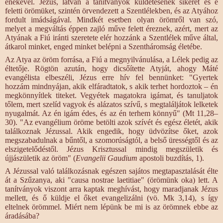
énekével. Jézus, látván a tanítványok küldetésének sikerét és e
feletti örömüket, szintén örvendezett a Szentlélekben, és az Atyához
fordult imádságával. Mindkét esetben olyan örömről van szó,
melyet a megváltás éppen zajló műve felett éreznek, azért, mert az
Atyának a Fiú iránti szeretete elér hozzánk a Szentlélek műve által,
átkarol minket, enged minket belépni a Szentháromság életébe.
Az Atya az öröm forrása, a Fiú a megnyilvánulása, a Lélek pedig az
éltetője. Rögtön azután, hogy dicsőítette Atyját, ahogy Máté
evangélista elbeszéli, Jézus erre hív fel bennünket: "Gyertek
hozzám mindnyájan, akik elfáradtatok, s akik terhet hordoztok – én
megkönnyítlek titeket. Vegyétek magatokra igámat, és tanuljatok
tőlem, mert szelíd vagyok és alázatos szívű, s megtaláljátok lelketek
nyugalmát. Az én igám édes, és az én terhem könnyű" (Mt 11,28–
30). "Az evangélium öröme betölti azok szívét és egész életét, akik
találkoznak Jézussal. Akik engedik, hogy üdvözítse őket, azok
megszabadulnak a bűntől, a szomorúságtól, a belső ürességtől és az
elszigetelődéstől. Jézus Krisztussal mindig megszületik és
újjászületik az öröm" (
Evangelii Gaudium
apostoli buzdítás, 1).
A Jézussal való találkozásnak egészen sajátos megtapasztalását élte
át a Szűzanya, aki "causa nostrae laetitiae" (örömünk oka) lett. A
tanítványok viszont arra kaptak meghívást, hogy maradjanak Jézus
mellett, és ő küldje el őket evangelizálni (vö. Mk 3,14), s így
eltelnek örömmel. Miért nem lépünk be mi is az örömnek ebbe az
áradásába?