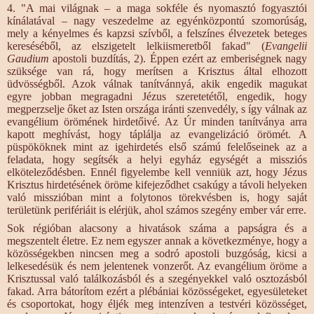
4. "A mai világnak – a maga sokféle és nyomasztó fogyasztói
kínálatával – nagy veszedelme az egyénközpontú szomorúság,
mely a kényelmes és kapzsi szívből, a felszínes élvezetek beteges
kereséséből, az elszigetelt lelkiismeretből fakad" (
Evangelii
Gaudium
apostoli buzdítás, 2). Éppen ezért az emberiségnek nagy
szüksége van rá, hogy merítsen a Krisztus által elhozott
üdvösségből. Azok válnak tanítvánnyá, akik engedik magukat
egyre jobban megragadni Jézus szeretetétől, engedik, hogy
megperzselje őket az Isten országa iránti szenvedély, s így válnak az
evangélium örömének hirdetőivé. Az Úr minden tanítványa arra
kapott meghívást, hogy táplálja az evangelizáció örömét. A
püspököknek mint az igehirdetés első számú felelőseinek az a
feladata, hogy segítsék a helyi egyház egységét a missziós
elköteleződésben. Ennél figyelembe kell venniük azt, hogy Jézus
Krisztus hirdetésének öröme kifejeződhet csakúgy a távoli helyeken
való misszióban mint a folytonos törekvésben is, hogy saját
területünk perifériáit is elérjük, ahol számos szegény ember vár erre.
Sok régióban alacsony a hivatások száma a papságra és a
megszentelt életre. Ez nem egyszer annak a következménye, hogy a
közösségekben nincsen meg a sodró apostoli buzgóság, kicsi a
lelkesedésük és nem jelentenek vonzerőt. Az evangélium öröme a
Krisztussal való találkozásból és a szegényekkel való osztozásból
fakad. Arra bátorítom ezért a plébániai közösségeket, egyesületeket
és csoportokat, hogy éljék meg intenzíven a testvéri közösséget,