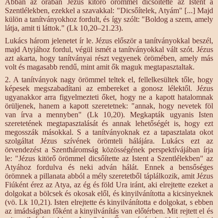
Abban az órában Jézus kitörő örömmel dicsőítette az Istent a
Szentlélekben, ezekkel a szavakkal: "Dicsőítelek, Atyám" [...] Majd
külön a tanítványokhoz fordult, és így szólt: "Boldog a szem, amely
látja, amit ti láttok." (Lk 10,20–21.23).
Lukács három jelenetet ír le. Jézus először a tanítványokkal beszél,
majd Atyjához fordul, végül ismét a tanítványokkal vált szót. Jézus
azt akarta, hogy tanítványai részt vegyenek örömében, amely más
volt és magasabb rendű, mint amit ők maguk megtapasztaltak.
2. A tanítványok nagy örömmel teltek el, fellelkesültek tőle, hogy
képesek megszabadítani az embereket a gonosz lélektől. Jézus
ugyanakkor arra figyelmezteti őket, hogy ne a kapott hatalomnak
örüljenek, hanem a kapott szeretetnek: "annak, hogy nevetek föl
van írva a mennyben" (Lk 10,20). Megkapták ugyanis Isten
szeretetének megtapasztalását és annak lehetőségét is, hogy ezt
megosszák másokkal. S a tanítványoknak ez a tapasztalata okot
szolgáltat Jézus szívének örömteli hálájára. Lukács ezt az
örvendezést a Szentháromság közösségének perspektívájában írja
le: "Jézus kitörő örömmel dicsőítette az Istent a Szentlélekben" az
Atyához fordulva és neki adván hálát. Ennek a bensőséges
örömnek a pillanata abból a mély szeretetből táplálkozik, amit Jézus
Fiúként érez az Atya, az ég és föld Ura iránt, aki elrejtette ezeket a
dolgokat a bölcsek és okosak elől, és kinyilvánította a kicsinyeknek
(vö. Lk 10,21). Isten elrejtette és kinyilvánította e dolgokat, s ebben
az imádságban főként a kinyilvánítás van előtérben. Mit rejtett el és