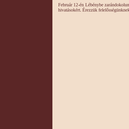
Február 12-én Lébénybe zarándokolunk
hivatásokért. Érezzük felelősségünkne