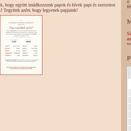
a 
, hogy együtt imádkozzunk papok és hívek papi és szerzetesi
fé
k! Tegyünk azért, hogy legyenek papjaink!
M
S
au
sz
P