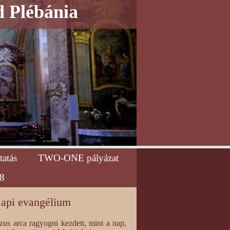
d Plébánia
tatás
TWO-ONE pályázat
8
api evangélium
zus arca ragyogni kezdett, mint a nap,