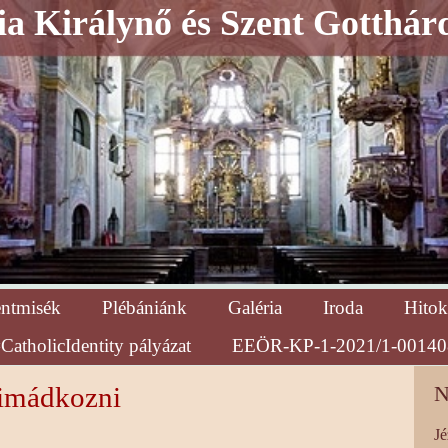
a Királynő és Szent Gotthár
entmisék
Plébániánk
Galéria
Iroda
Hitok
CatholicIdentity pályázat
EEÖR-KP-1-2021/1-00140
imádkozni
N
Jé