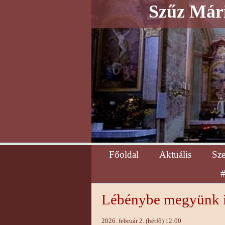
Szűz Mári
Főoldal
Aktuális
Sz
#
Lébénybe megyünk 
2026. február 2. (hétfő) 12:00