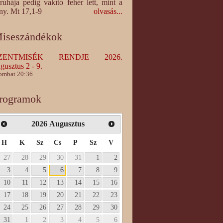
ruhája pedig vakító fehér lett, mint a
ny. Mt 17,1-9
olvasás...
iseszándékok
ZENTMISÉK RENDJE 2026.
gusztus 2 - 9.
ombat 20:36
rogramok
2026
Augusztus
H
K
Sz
Cs
P
Sz
V
27
28
29
30
31
1
2
3
4
5
6
7
8
9
10
11
12
13
14
15
16
17
18
19
20
21
22
23
24
25
26
27
28
29
30
31
1
2
3
4
5
6