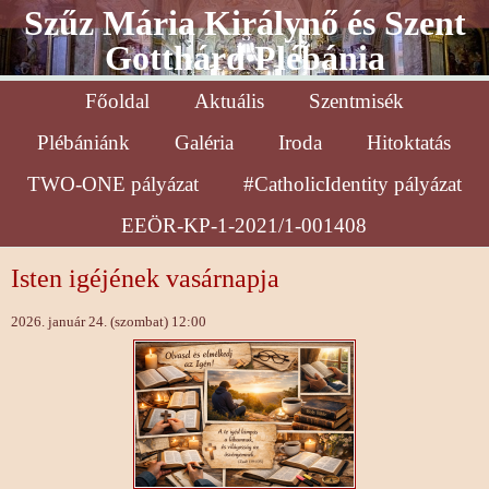
Szűz Mária Királynő és Szent
Gotthárd Plébánia
Főoldal
Aktuális
Szentmisék
Plébániánk
Galéria
Iroda
Hitoktatás
TWO-ONE pályázat
#CatholicIdentity pályázat
EEÖR-KP-1-2021/1-001408
Isten igéjének vasárnapja
2026. január 24. (szombat) 12:00