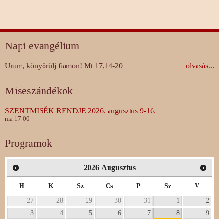
Napi evangélium
Uram, könyörülj fiamon! Mt 17,14-20
olvasás...
Miseszándékok
SZENTMISÉK RENDJE 2026. augusztus 9-16.
ma 17:00
Programok
2026
Augusztus
H
K
Sz
Cs
P
Sz
V
27
28
29
30
31
1
2
3
4
5
6
7
8
9