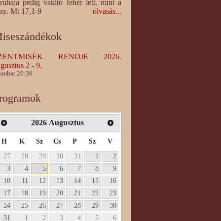
ruhája pedig vakító fehér lett, mint a
ny. Mt 17,1-9
olvasás...
iseszándékok
ZENTMISÉK RENDJE 2026.
gusztus 2 - 9.
ombat 20:36
rogramok
2026
Augusztus
H
K
Sz
Cs
P
Sz
V
27
28
29
30
31
1
2
3
4
5
6
7
8
9
10
11
12
13
14
15
16
17
18
19
20
21
22
23
24
25
26
27
28
29
30
31
1
2
3
4
5
6