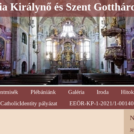
a Királynő és Szent Gotthár
entmisék
Plébániánk
Galéria
Iroda
Hitok
CatholicIdentity pályázat
EEÖR-KP-1-2021/1-00140
N
Jé