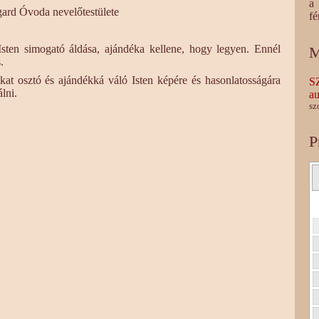
a 
rd Óvoda nevelőtestülete
fé
sten simogató áldása, ajándéka kellene, hogy legyen. Ennél
M
.
kat osztó és ajándékká váló Isten képére és hasonlatosságára
S
lni.
au
sz
P