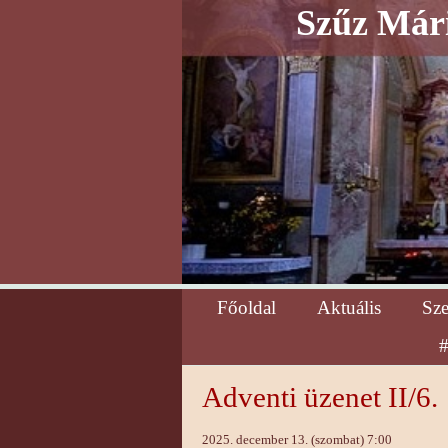
Szűz Mári
Főoldal
Aktuális
Sz
#
Adventi üzenet II/6.
2025. december 13. (szombat) 7:00