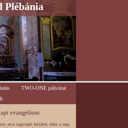
d Plébánia
tatás
TWO-ONE pályázat
8
api evangélium
zus arca ragyogni kezdett, mint a nap,