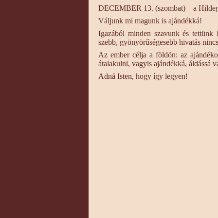
DECEMBER 13. (szombat) – a Hildega
Váljunk mi magunk is ajándékká!
Igazából minden szavunk és tettünk I
szebb, gyönyörűségesebb hivatás nincs
Az ember célja a földön: az ajándéko
átalakulni, vagyis ajándékká, áldássá vá
Adná Isten, hogy így legyen!