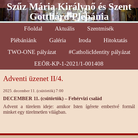
Szűz Mária Királynő és Szent
Gotthárd Plébánia
Főoldal
Aktuális
Szentmisék
Plébániánk
Galéria
Iroda
Hitoktatás
TWO-ONE pályázat
#CatholicIdentity pályázat
EEÖR-KP-1-2021/1-001408
Adventi üzenet II/4.
2025. december 11. (csütörtök) 7:00
DECEMBER 11. (csütörtök) – Fehérvizi család
Advent a türelem ideje: amikor Isten ígérete emberivé formál
minket egy türelmetlen világban.