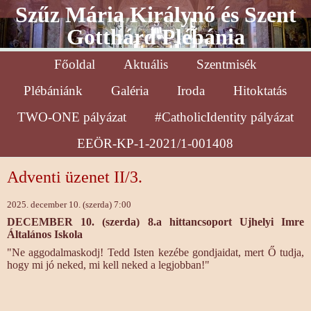
Szűz Mária Királynő és Szent
Gotthárd Plébánia
Főoldal
Aktuális
Szentmisék
Plébániánk
Galéria
Iroda
Hitoktatás
TWO-ONE pályázat
#CatholicIdentity pályázat
EEÖR-KP-1-2021/1-001408
Adventi üzenet II/3.
2025. december 10. (szerda) 7:00
DECEMBER 10. (szerda) 8.a hittancsoport Ujhelyi Imre
Általános Iskola
"Ne aggodalmaskodj! Tedd Isten kezébe gondjaidat, mert Ő tudja,
hogy mi jó neked, mi kell neked a legjobban!"