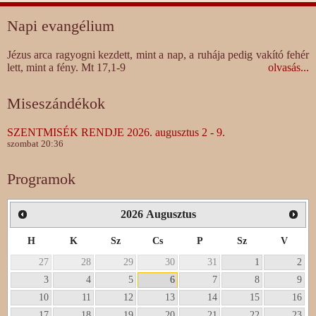
Napi evangélium
Jézus arca ragyogni kezdett, mint a nap, a ruhája pedig vakító fehér
lett, mint a fény. Mt 17,1-9
olvasás...
Miseszándékok
SZENTMISÉK RENDJE 2026. augusztus 2 - 9.
szombat 20:36
Programok
2026
Augusztus
H
K
Sz
Cs
P
Sz
V
27
28
29
30
31
1
2
3
4
5
6
7
8
9
10
11
12
13
14
15
16
17
18
19
20
21
22
23