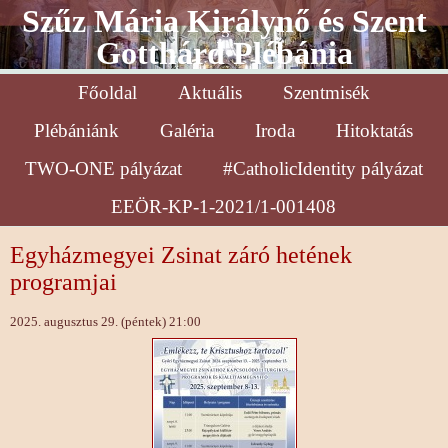
Szűz Mária Királynő és Szent
Gotthárd Plébánia
Főoldal
Aktuális
Szentmisék
Plébániánk
Galéria
Iroda
Hitoktatás
TWO-ONE pályázat
#CatholicIdentity pályázat
EEÖR-KP-1-2021/1-001408
Egyházmegyei Zsinat záró hetének
programjai
2025. augusztus 29. (péntek) 21:00