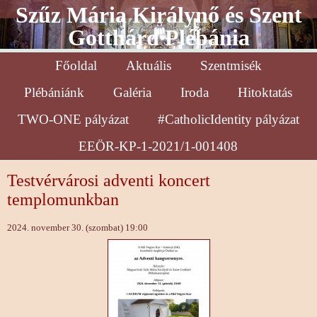
Szűz Mária Királynő és Szent
Gotthárd Plébánia
Főoldal
Aktuális
Szentmisék
Plébániánk
Galéria
Iroda
Hitoktatás
TWO-ONE pályázat
#CatholicIdentity pályázat
EEÖR-KP-1-2021/1-001408
Testvérvárosi adventi koncert
templomunkban
2024. november 30. (szombat) 19:00