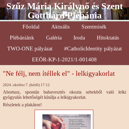
Szűz Mária Királynő és Szent
Gotthárd Plébánia
Főoldal
Aktuális
Szentmisék
Plébániánk
Galéria
Iroda
Hitoktatás
TWO-ONE pályázat
#CatholicIdentity pályázat
EEÖR-KP-1-2021/1-001408
"Ne félj, nem ítéllek el" - lelkigyakorlat
2024. október 7. (hétfő) 17:12
Abortusz, spontán babavesztés okozta sebekből való lelki
gyógyulás lehetőségét kínálja a lelkigyakorlat.
Részletek a plakáton!