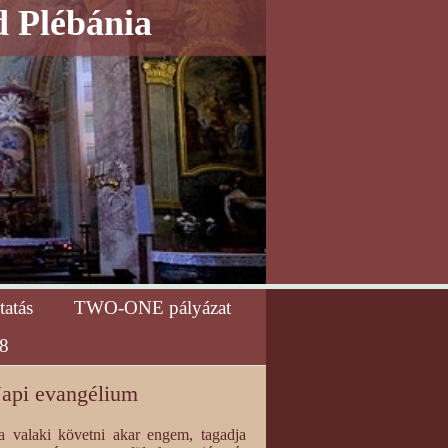
d Plébánia
tatás
TWO-ONE pályázat
8
api evangélium
a valaki követni akar engem, tagadja