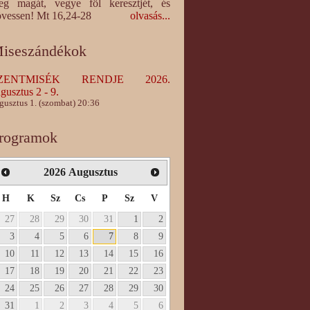
eg magát, vegye föl keresztjét, és
vessen! Mt 16,24-28
olvasás...
iseszándékok
ZENTMISÉK RENDJE 2026.
gusztus 2 - 9.
gusztus 1. (szombat) 20:36
rogramok
2026
Augusztus
H
K
Sz
Cs
P
Sz
V
27
28
29
30
31
1
2
3
4
5
6
7
8
9
10
11
12
13
14
15
16
17
18
19
20
21
22
23
24
25
26
27
28
29
30
31
1
2
3
4
5
6