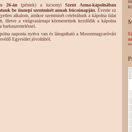
m
us 26-án
(péntek) a lucsonyi
Szent Anna-kápolnában
kö
tunk be ünnepi szentmisét annak búcsúnapján
. Évente ez
gyetlen alkalom, amikor szentmisét celebrálunk a kápolna falai
M
tt, illetve a virágvasárnapi körmenetünk kezdődik a kápolna
 a barkaszenteléssel.
polna naponta nyitva van és látogatható a Mosonmagyaróvári
S
svédő Egyesület jóvoltából.
au
au
P