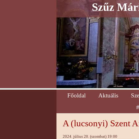
Szűz Mári
Főoldal
Aktuális
Sz
#
A (lucsonyi) Szent 
2024. július 20. (szombat) 19:00