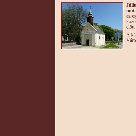
Júli
muta
az e
közö
előtt
A ká
Váro