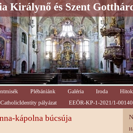
a Királynő és Szent Gotthár
entmisék
Plébániánk
Galéria
Iroda
Hitok
CatholicIdentity pályázat
EEÖR-KP-1-2021/1-00140
Anna-kápolna búcsúja
N
H