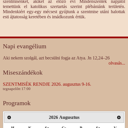
szentmisénket, akiket az előző évi Mindenszentek napjától
temettünk el katolikus szertartás szerint plébániánk területén.
Mindenkiért egy-egy mécsest gyújtunk a szentmise utáni halottak
esti ájtatosság keretében és imádkozunk értük.
Napi evangélium
Aki nekem szolgál, azt becsülni fogja az Atya. Jn 12,24–26
olvasás...
Miseszándékok
SZENTMISÉK RENDJE 2026. augusztus 9-16.
tegnapelőtt 17:00
Programok
2026
Augusztus
H
K
Sz
Cs
P
Sz
V