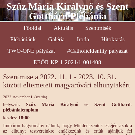
Szűz Mária Királynő és Szent
Gotthárd Plébánia
Főoldal
Aktuális
Szentmisék
Plébániánk
Galéria
Iroda
Hitoktatás
TWO-ONE pályázat
#CatholicIdentity pályázat
EEÖR-KP-1-2021/1-001408
Szentmise a 2022. 11. 1 - 2023. 10. 31.
között eltemetett magyaróvári elhunytakért
2023. november 1. (szerda)
helyszín:
Szűz Mária Királynő és Szent Gotthárd-
plébániatemplom
kezdés:
18:00
Immáron hagyomány nálunk, hogy Mindenszentek estéjén azokra
az elhunyt testvéreinkre emlékezünk és értük ajánljuk fel