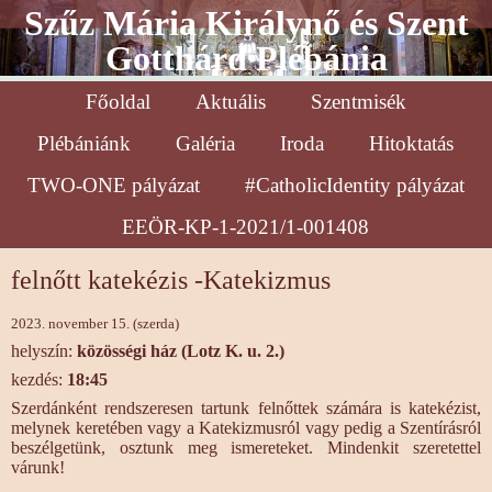
Szűz Mária Királynő és Szent
Gotthárd Plébánia
Főoldal
Aktuális
Szentmisék
Plébániánk
Galéria
Iroda
Hitoktatás
TWO-ONE pályázat
#CatholicIdentity pályázat
EEÖR-KP-1-2021/1-001408
felnőtt katekézis -Katekizmus
2023. november 15. (szerda)
helyszín:
közösségi ház (Lotz K. u. 2.)
kezdés:
18:45
Szerdánként rendszeresen tartunk felnőttek számára is katekézist,
melynek keretében vagy a Katekizmusról vagy pedig a Szentírásról
beszélgetünk, osztunk meg ismereteket. Mindenkit szeretettel
várunk!