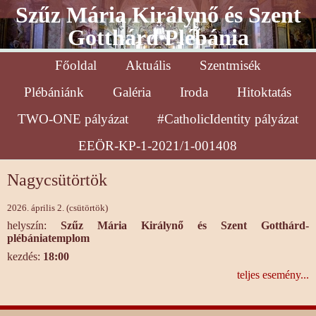
Szűz Mária Királynő és Szent
Gotthárd Plébánia
Főoldal
Aktuális
Szentmisék
Plébániánk
Galéria
Iroda
Hitoktatás
TWO-ONE pályázat
#CatholicIdentity pályázat
EEÖR-KP-1-2021/1-001408
Nagycsütörtök
2026. április 2. (csütörtök)
helyszín:
Szűz Mária Királynő és Szent Gotthárd-
plébániatemplom
kezdés:
18:00
teljes esemény...