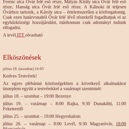
Ferenc utca Óvár felé eső része, Mátyás Király utca Óvár felé eső
része, Hanság utca Óvár felé eső része. A Kálnoki út teljesen
Óvárhoz tartozik, a Károly utca – értelemszerűen a körforgalomig.
Csak ezen határvonaltól Óvár felé lévő részekről fogadhatjuk el az
egyházközségi hozzájárulást, máshonnan csak adományt tudunk
elfogadni.
A levél
ITT
olvasható
Elköszönések
július 18. (szombat) 14:05
Kedves Testvérek!
Az egyes plébániai közösségekben a következő alkalmakkor
ünneplem együtt a testvérekkel a vasárnapi szentmisét:
július 18. – szombat – 19:00 Bezenye
július 19. – vasárnap – 8:00 Rajka, 9:30 Dunakiliti, 11:00
Feketeerdő
július 25. – szombat – 19:00 Hegyeshalom
július 26. – vasárnap – 8:00 Levél, 9:30 Magyaróvár,
18:00
Magyaróvár.