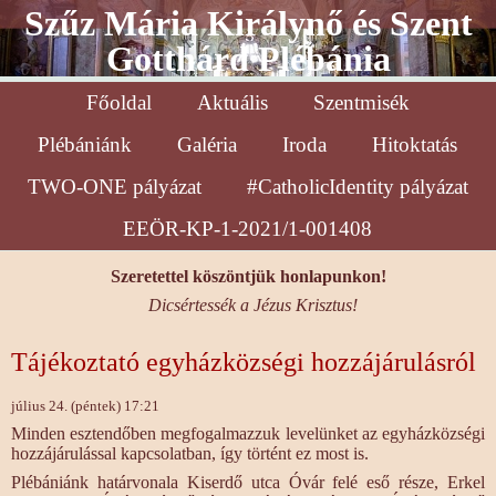
Szűz Mária Királynő és Szent
Gotthárd Plébánia
Főoldal
Aktuális
Szentmisék
Plébániánk
Galéria
Iroda
Hitoktatás
TWO-ONE pályázat
#CatholicIdentity pályázat
EEÖR-KP-1-2021/1-001408
Szeretettel köszöntjük honlapunkon!
Dicsértessék a Jézus Krisztus!
Tájékoztató egyházközségi hozzájárulásról
július 24. (péntek) 17:21
Minden esztendőben megfogalmazzuk levelünket az egyházközségi
hozzájárulással kapcsolatban, így történt ez most is.
Plébániánk határvonala Kiserdő utca Óvár felé eső része, Erkel