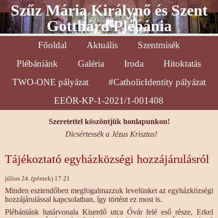
Szűz Mária Királynő és Szent
Gotthárd Plébánia
Főoldal
Aktuális
Szentmisék
Plébániánk
Galéria
Iroda
Hitoktatás
TWO-ONE pályázat
#CatholicIdentity pályázat
EEÖR-KP-1-2021/1-001408
Szeretettel köszöntjük honlapunkon!
Dicsértessék a Jézus Krisztus!
Tájékoztató egyházközségi hozzájárulásról
július 24. (péntek) 17:21
Minden esztendőben megfogalmazzuk levelünket az egyházközségi
hozzájárulással kapcsolatban, így történt ez most is.
Plébániánk határvonala Kiserdő utca Óvár felé eső része, Erkel