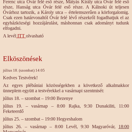
Ferenc utca Óvár felé eső része, Mátyás Király utca Óvár felé eső
része, Hanság utca Óvár felé eső része. A Kálnoki út teljesen
Óvárhoz tartozik, a Károly utca – értelemszerűen a körforgalomig.
Csak ezen határvonaltól Óvár felé lévő részekről fogadhatjuk el az
egyházközségi hozzájárulást, máshonnan csak adományt tudunk
elfogadni.
A levél
ITT
olvasható
Elköszönések
július 18. (szombat) 14:05
Kedves Testvérek!
Az egyes plébániai közösségekben a következő alkalmakkor
ünneplem együtt a testvérekkel a vasárnapi szentmisét:
július 18. – szombat – 19:00 Bezenye
július 19. – vasárnap – 8:00 Rajka, 9:30 Dunakiliti, 11:00
Feketeerdő
július 25. – szombat – 19:00 Hegyeshalom
július 26. – vasárnap – 8:00 Levél, 9:30 Magyaróvár,
18:00
Magyaróvár.