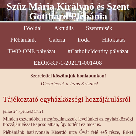
Szűz Mária Királynő és Szent
Gotthárd Plébánia
Főoldal
Aktuális
Szentmisék
Plébániánk
Galéria
Iroda
Hitoktatás
TWO-ONE pályázat
#CatholicIdentity pályázat
EEÖR-KP-1-2021/1-001408
Szeretettel köszöntjük honlapunkon!
Dicsértessék a Jézus Krisztus!
Tájékoztató egyházközségi hozzájárulásról
július 24. (péntek) 17:21
Minden esztendőben megfogalmazzuk levelünket az egyházközségi
hozzájárulással kapcsolatban, így történt ez most is.
Plébániánk határvonala Kiserdő utca Óvár felé eső része, Erkel