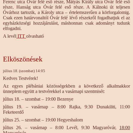
Ferenc utca Óvár felé eső része, Mátyás Király utca Óvár felé eső
része, Hanság utca Óvár felé eső része. A Kálnoki út teljesen
Óvárhoz tartozik, a Károly utca – értelemszerűen a körforgalomig.
Csak ezen határvonaltól Óvár felé lévő részekről fogadhatjuk el az
egyházközségi hozzájárulást, máshonnan csak adományt tudunk
elfogadni.
A levél
ITT
olvasható
Elköszönések
július 18. (szombat) 14:05
Kedves Testvérek!
Az egyes plébániai közösségekben a következő alkalmakkor
ünneplem együtt a testvérekkel a vasárnapi szentmisét:
július 18. – szombat – 19:00 Bezenye
július 19. – vasárnap – 8:00 Rajka, 9:30 Dunakiliti, 11:00
Feketeerdő
július 25. – szombat – 19:00 Hegyeshalom
július 26. – vasárnap – 8:00 Levél, 9:30 Magyaróvár,
18:00
Magyaróvár.