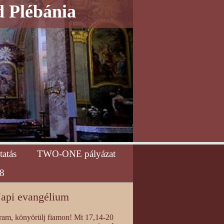
d Plébánia
tatás
TWO-ONE pályázat
8
api evangélium
am, könyörülj fiamon! Mt 17,14-20