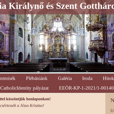
a Királynő és Szent Gotthár
entmisék
Plébániánk
Galéria
Iroda
Hitok
CatholicIdentity pályázat
EEÖR-KP-1-2021/1-00140
ttel köszöntjük honlapunkon!
N
csértessék a Jézus Krisztus!
Ur