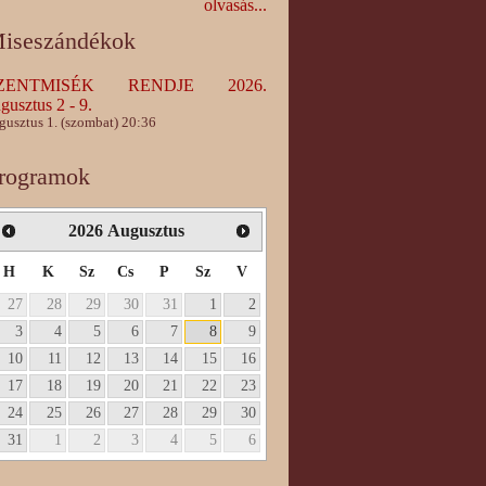
olvasás...
iseszándékok
ZENTMISÉK RENDJE 2026.
gusztus 2 - 9.
gusztus 1. (szombat) 20:36
rogramok
2026
Augusztus
H
K
Sz
Cs
P
Sz
V
27
28
29
30
31
1
2
3
4
5
6
7
8
9
10
11
12
13
14
15
16
17
18
19
20
21
22
23
24
25
26
27
28
29
30
31
1
2
3
4
5
6