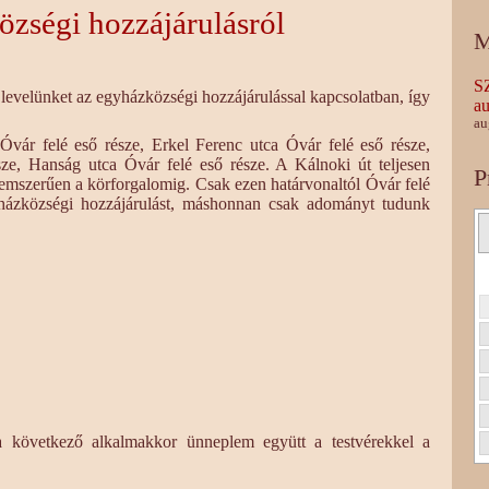
özségi hozzájárulásról
M
S
velünket az egyházközségi hozzájárulással kapcsolatban, így
au
au
Óvár felé eső része, Erkel Ferenc utca Óvár felé eső része,
ze, Hanság utca Óvár felé eső része. A Kálnoki út teljesen
P
lemszerűen a körforgalomig. Csak ezen határvonaltól Óvár felé
yházközségi hozzájárulást, máshonnan csak adományt tudunk
 következő alkalmakkor ünneplem együtt a testvérekkel a