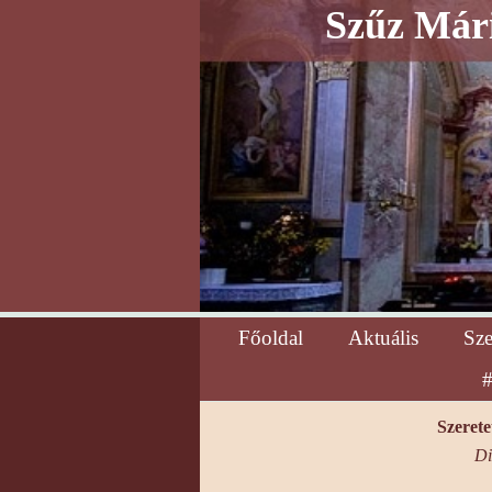
Szűz Mári
Főoldal
Aktuális
Sz
#
Szerete
Di