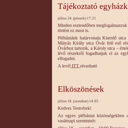
Tájékoztató egyházk
július 24. (péntek) 17:21
Minden esztendőben megfogalmazzuk le
történt ez most is.
Plébániánk határvonala Kiserdő utca 
Mátyás Király utca Óvár felé eső rés
Óvárhoz tartozik, a Károly utca – érte
lévő részekről fogadhatjuk el az eg
elfogadni.
A levél
ITT
olvasható
Elköszönések
július 18. (szombat) 14:05
Kedves Testvérek!
Az egyes plébániai közösségekben a
vasárnapi szentmisét: