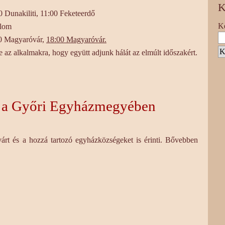
K
0 Dunakiliti, 11:00 Feketeerdő
Ke
alom
:30 Magyaróvár,
18:00 Magyaróvár.
e az alkalmakra, hogy együtt adjunk hálát az elmúlt időszakért.
k a Győri Egyházmegyében
rt és a hozzá tartozó egyházközségeket is érinti. Bővebben